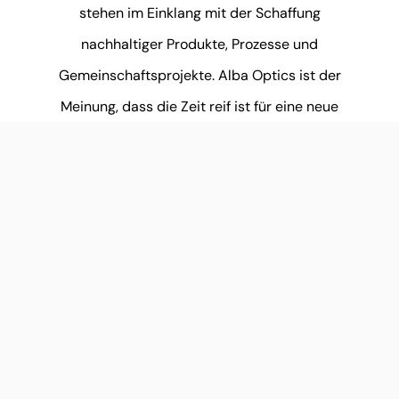
stehen im Einklang mit der Schaffung
nachhaltiger Produkte, Prozesse und
Gemeinschaftsprojekte. Alba Optics ist der
Meinung, dass die Zeit reif ist für eine neue
Art von Brillen, die sowohl Leistung und
Ergebnisse als auch Lebensqualität
vermitteln. Das Ziel ist nicht, als Erster ins
Ziel zu kommen, sondern dorthin zu
gelangen, wo man hin will, egal unter
welchen Bedingungen. “