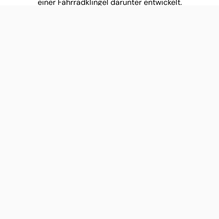
einer Fahrradklingel darunter entwickelt.
Jumbo Visma
CloseTheGap arbeitet bereits seit mehreren Jahren mit
den Profis von Jumbo Visma zusammen.Diese
Zusammenarbeit entstand, um auch dem Profiradsport