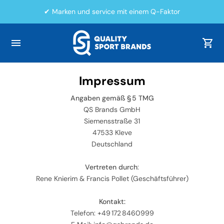
✔ Marken und service mit einem Q-Faktor
Impressum
Angaben gemäß § 5 TMG
QS Brands GmbH
Siemensstraße 31
47533 Kleve
Deutschland
Vertreten durch
:
Rene Knierim & Francis Pollet (Geschäftsführer)
Kontakt:
Telefon: +49 172 8460999